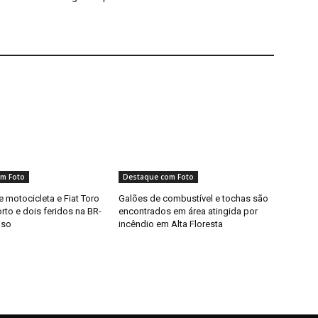
m Foto
Destaque com Foto
e motocicleta e Fiat Toro
Galões de combustível e tochas são
to e dois feridos na BR-
encontrados em área atingida por
iso
incêndio em Alta Floresta