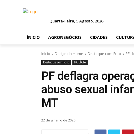
Quarta-Feira, 5 Agosto, 2026
ÍNICIO
AGRONEGÓCIOS
CIDADES
CULTUR
Início
Design da Home
Destaque com Foto
PF d
Destaque com Foto
POLÍCIA
PF deflagra oper
abuso sexual infan
MT
22 de janeiro de 2025