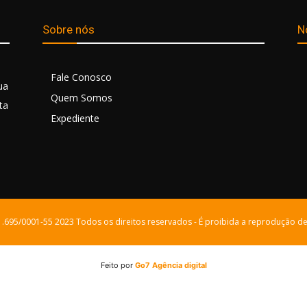
Sobre nós
N
Fale Conosco
ua
Quem Somos
ta
Expediente
21.695/0001-55 2023 Todos os direitos reservados - É proibida a reprodução de
Feito por
Go7 Agência digital