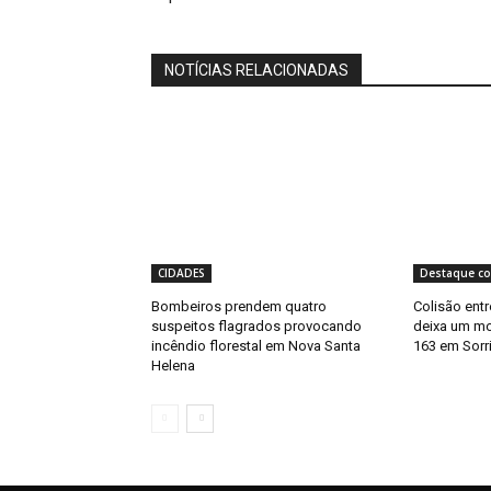
NOTÍCIAS RELACIONADAS
CIDADES
Destaque co
Bombeiros prendem quatro
Colisão entr
suspeitos flagrados provocando
deixa um mor
incêndio florestal em Nova Santa
163 em Sorr
Helena