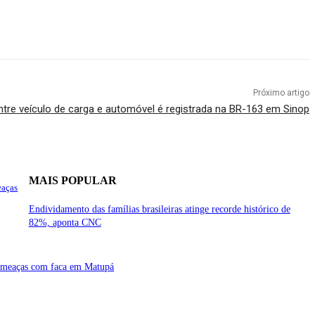
Próximo artigo
ntre veículo de carga e automóvel é registrada na BR-163 em Sinop
MAIS POPULAR
eaças
Endividamento das famílias brasileiras atinge recorde histórico de
82%, aponta CNC
 ameaças com faca em Matupá