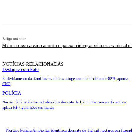
Compartilhado
Artigo anterior
Mato Grosso assina acordo e passa a integrar sistema nacional de 
NOTÍCIAS RELACIONADAS
Destaque com Foto
Endividamento das famílias brasileiras atinge recorde histórico de 82%, aponta
CNC
POLÍCIA
Nortão: Polícia Ambiental identifica desmate de 1,2 mil hectares em fazenda e
aplica R$ 7,2 milhões em multas
Nortão: Polícia Ambiental identifica desmate de 1,2 mil hectares em fazen