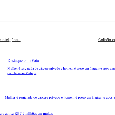
inteligência
Colisão e
Destaque com Foto
Mulher é resgatada de cárcere privado e homem é preso em flagrante após am
com faca em Matupá
Mulher é resgatada de cárcere privado e homem é preso em flagrante após
da e aplica R$ 7,2 milhões em multas