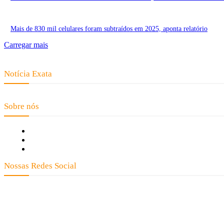
Mais de 830 mil celulares foram subtraídos em 2025, aponta relatório
Carregar mais
Notícia Exata
Telefone: (66) 9 8436-0806 E-mail: contato@noticiaexata.com.br Endereço: 
Sobre nós
Fale Conosco
Quem Somos
Expediente
Nossas Redes Social