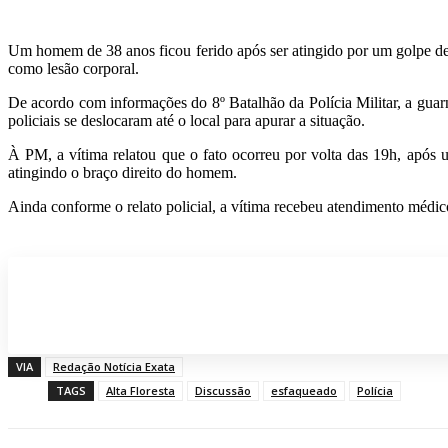
Um homem de 38 anos ficou ferido após ser atingido por um golpe de f
como lesão corporal.
De acordo com informações do 8º Batalhão da Polícia Militar, a gu
policiais se deslocaram até o local para apurar a situação.
À PM, a vítima relatou que o fato ocorreu por volta das 19h, após 
atingindo o braço direito do homem.
Ainda conforme o relato policial, a vítima recebeu atendimento médi
Participe do nosso grupo de Whatsap
VIA
Redação Notícia Exata
TAGS
Alta Floresta
Discussão
esfaqueado
Polícia