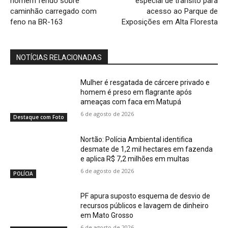
homem ferido sobre
especial de trânsito para
caminhão carregado com
acesso ao Parque de
feno na BR-163
Exposições em Alta Floresta
NOTÍCIAS RELACIONADAS
Mulher é resgatada de cárcere privado e
homem é preso em flagrante após
ameaças com faca em Matupá
6 de agosto de 2026
Destaque com Foto
Nortão: Polícia Ambiental identifica
desmate de 1,2 mil hectares em fazenda
e aplica R$ 7,2 milhões em multas
6 de agosto de 2026
POLÍCIA
PF apura suposto esquema de desvio de
recursos públicos e lavagem de dinheiro
em Mato Grosso
6 de agosto de 2026