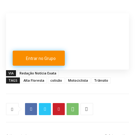
Participe do nosso grupo de
Whatsapp
Entrar no Grupo
VIA
Redação Notícia Exata
TAGS
Alta Floresta
colisão
Motociclista
Trânsito