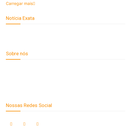
Carregar mais
Notícia Exata
Telefone: (66) 9 8436-0806 E-
mail: contato@noticiaexata.com.br Endereço: Rua A-4, nº 412,
Setor A, Centro, CEP: 78580-000, Alta Floresta - Mato Grosso
Sobre nós
Fale Conosco
Quem Somos
Expediente
Nossas Redes Social