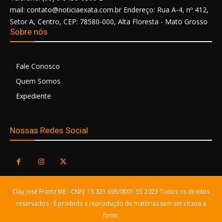
mail: contato@noticiaexata.com.br Endereço: Rua A-4, nº 412,
Setor A, Centro, CEP: 78580-000, Alta Floresta - Mato Grosso
Sobre nós
Fale Conosco
Quem Somos
Expediente
Nossas Redes Social
Clay José Frantz ME - CNPJ: 13.321.695/0001-55 2023 Todos os direitos
reservados - É proibida a reprodução de matérias sem ser citada a
fonte.