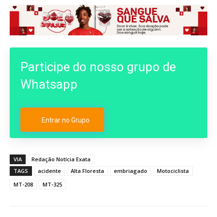
Participe do nosso grupo de
Whatsapp
Entrar no Grupo
VIA
Redação Notícia Exata
TAGS
acidente
Alta Floresta
embriagado
Motociclista
MT-208
MT-325