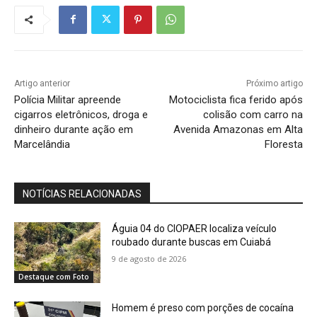
Artigo anterior
Próximo artigo
Polícia Militar apreende
Motociclista fica ferido após
cigarros eletrônicos, droga e
colisão com carro na
dinheiro durante ação em
Avenida Amazonas em Alta
Marcelândia
Floresta
NOTÍCIAS RELACIONADAS
Águia 04 do CIOPAER localiza veículo
roubado durante buscas em Cuiabá
9 de agosto de 2026
Destaque com Foto
Homem é preso com porções de cocaína