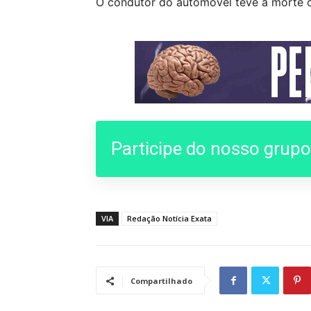
O condutor do automóvel teve a morte c
Participe do nosso grup
VIA
Redação Notícia Exata
Compartilhado