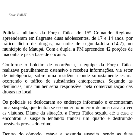
Foto: PMMT
Policiais militares da Força Tática do 15º Comando Regional
apreenderam em flagrante duas adolescentes, de 17 e 14 anos, por
tráfico ilícito de drogas, na noite de segunda-feira (14.7), no
município de Matupá. Com a dupla, a PM apreendeu 42 porções de
maconha e pasta base de cocaína.
Conforme o boletim de ocorrência, a equipe da Força Tática
realizava patrulhamento ostensivo e recebeu informações, via setor
de inteligência, sobre uma residência onde supostamente estaria
ocorrendo o tráfico de substâncias entorpecentes. Segundo as
denúncias, uma mulher seria responsável pela comercialização das
drogas no local.
Os policiais se deslocaram ao endereço informado e encontraram
uma suspeita, que tentou se esconder no interior de uma casa ao ver
as viaturas. Diante da situação, a Força Tática seguiu até a casa e
encontrou a suspeita tentando trancar um quarto e destruindo
possíveis provas do crime.
Dentro do cômodo, estava a segunda suspeita, sendo as duas