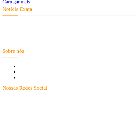
Carregar mais
Notícia Exata
Telefone: (66) 9 8436-0806 E-mail: contato@noticiaexata.com.br
Endereço: Rua A-4, nº 412, Setor A, Centro, CEP: 78580-000, Alta
Floresta - Mato Grosso
Sobre nós
Fale Conosco
Quem Somos
Expediente
Nossas Redes Social
Clay José Frantz ME - CNPJ: 13.321.695/0001-55 2023 Todos os direitos
reservados - É proibida a reprodução de matérias sem ser citada a fonte.