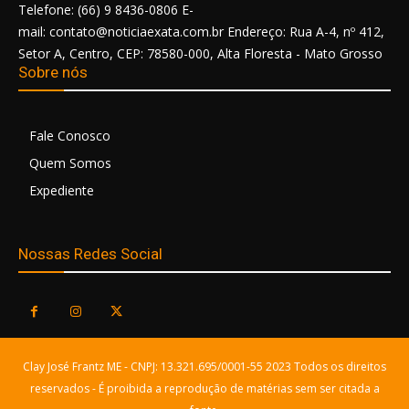
Telefone: (66) 9 8436-0806 E-
mail: contato@noticiaexata.com.br Endereço: Rua A-4, nº 412,
Setor A, Centro, CEP: 78580-000, Alta Floresta - Mato Grosso
Sobre nós
Fale Conosco
Quem Somos
Expediente
Nossas Redes Social
Clay José Frantz ME - CNPJ: 13.321.695/0001-55 2023 Todos os direitos
reservados - É proibida a reprodução de matérias sem ser citada a