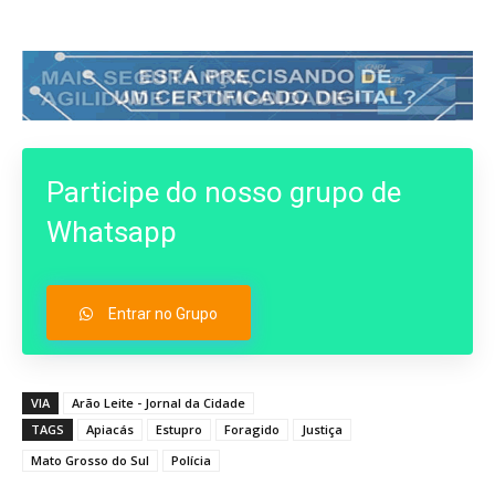
Participe do nosso grupo de
Whatsapp
Entrar no Grupo
VIA
Arão Leite - Jornal da Cidade
TAGS
Apiacás
Estupro
Foragido
Justiça
Mato Grosso do Sul
Polícia