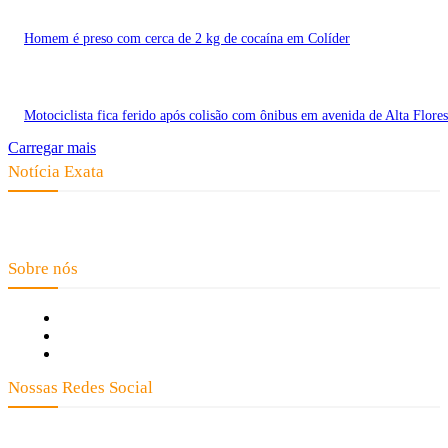
Homem é preso com cerca de 2 kg de cocaína em Colíder
Motociclista fica ferido após colisão com ônibus em avenida de Alta Flores
Carregar mais
Notícia Exata
Telefone: (66) 9 8436-0806 E-mail: contato@noticiaexata.com.br
Endereço: Rua A-4, nº 412, Setor A, Centro, CEP: 78580-000, Alta Floresta
- Mato Grosso
Sobre nós
Fale Conosco
Quem Somos
Expediente
Nossas Redes Social