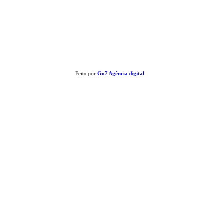
Clay José Frantz ME - CNPJ: 13.321.695/0001-55 2023 Todos os direitos reservados - É
proibida a reprodução de matérias sem ser citada a fonte.
Feito por
Go7 Agência digital