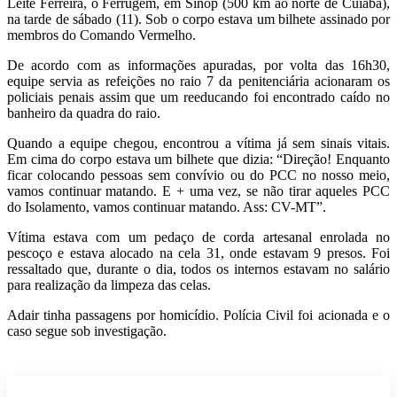
Leite Ferreira, o Ferrugem, em Sinop (500 km ao norte de Cuiabá),
na tarde de sábado (11). Sob o corpo estava um bilhete assinado por
membros do Comando Vermelho.
De acordo com as informações apuradas, por volta das 16h30,
equipe servia as refeições no raio 7 da penitenciária acionaram os
policiais penais assim que um reeducando foi encontrado caído no
banheiro da quadra do raio.
Quando a equipe chegou, encontrou a vítima já sem sinais vitais.
Em cima do corpo estava um bilhete que dizia: “Direção! Enquanto
ficar colocando pessoas sem convívio ou do PCC no nosso meio,
vamos continuar matando. E + uma vez, se não tirar aqueles PCC
do Isolamento, vamos continuar matando. Ass: CV-MT”.
Vítima estava com um pedaço de corda artesanal enrolada no
pescoço e estava alocado na cela 31, onde estavam 9 presos. Foi
ressaltado que, durante o dia, todos os internos estavam no salário
para realização da limpeza das celas.
Adair tinha passagens por homicídio. Polícia Civil foi acionada e o
caso segue sob investigação.