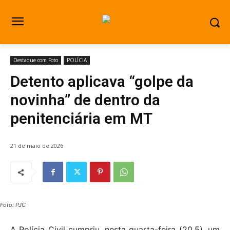
Destaque com Foto
POLÍCIA
Detento aplicava “golpe da
novinha” de dentro da
penitenciária em MT
21 de maio de 2026
Foto: PJC
A Polícia Civil cumpriu, nesta quarta-feira (20.5), um