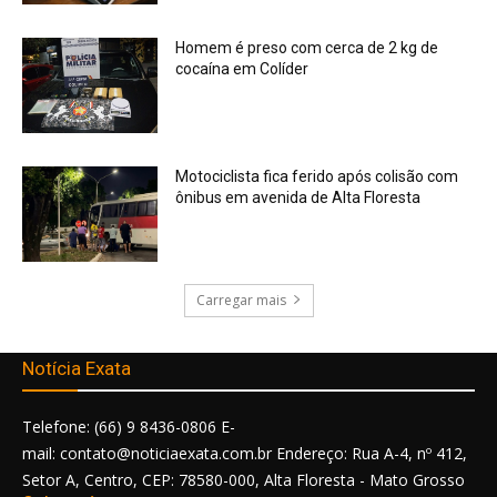
Homem é preso com cerca de 2 kg de
cocaína em Colíder
Motociclista fica ferido após colisão com
ônibus em avenida de Alta Floresta
Carregar mais
Notícia Exata
Telefone: (66) 9 8436-0806 E-
mail: contato@noticiaexata.com.br Endereço: Rua A-4, nº 412,
Setor A, Centro, CEP: 78580-000, Alta Floresta - Mato Grosso