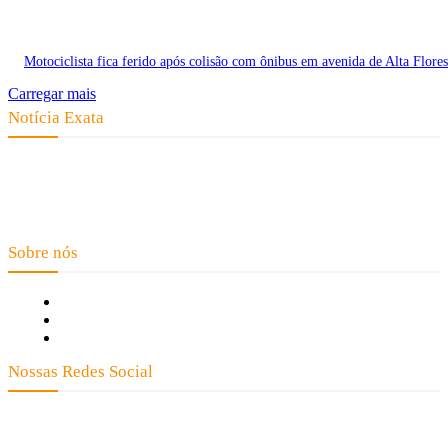
Motociclista fica ferido após colisão com ônibus em avenida de Alta Flores
Carregar mais
Notícia Exata
Telefone: (66) 9 8436-0806 E-mail: contato@noticiaexata.com.br
Endereço: Rua A-4, nº 412, Setor A, Centro, CEP: 78580-000, Alta
Floresta - Mato Grosso
Sobre nós
Fale Conosco
Quem Somos
Expediente
Nossas Redes Social