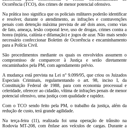
Ocorrência (TCO), dos crimes de menor potencial ofensivo.
Na prática isso significa que os policiais militares poderão identificar
e resolver, durante o atendimento, as infrações e contravenções
penais com detenção máxima prevista de até dois anos, como vias
de fato, ameaça, lesão corporal leve, uso de drogas, crimes contra a
honra (injúria, calúnia e difamação) e jogos de azar. Não mais sendo
necessário confeccionar Boletim de Ocorrência e encaminhamento
para a Polícia Civil.
São procedimentos mediante os quais os envolvidos assumem o
compromisso de comparecer à Justiça e serão diretamente
encaminhados pela PM, com agendamento prévio.
A mudança está prevista na Lei n° 9.099/95, que criou os Juizados
Especiais Criminais, regulamentando o art. 98, inciso I, da
Constituição Federal de 1988, para com economia processual e
celeridade, oferecer ao cidadão, vítima de infrações penais de menor
potencial ofensivo, uma justiça com qualidade e rapidez.
Com o TCO sendo feito pela PM, o trabalho da justiça, além da
redução de custo, terá grande agilidade.
Na terça-feira (11), realizada foi uma operação de trânsito na
Rodovia MT-208, com ênfase aos veículos de cargas. Durante a