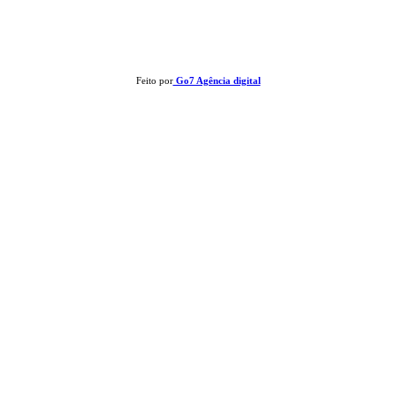
Clay José Frantz ME - CNPJ: 13.321.695/0001-55 2023 Todos os direitos reservados - É
proibida a reprodução de matérias sem ser citada a fonte.
Feito por
Go7 Agência digital