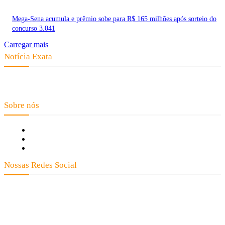
Mega-Sena acumula e prêmio sobe para R$ 165 milhões após sorteio do
concurso 3.041
Carregar mais
Notícia Exata
Telefone: (66) 9 8436-0806 E-mail: contato@noticiaexata.com.br
Endereço: Rua A-4, nº 412, Setor A, Centro, CEP: 78580-000, Alta Floresta
- Mato Grosso
Sobre nós
Fale Conosco
Quem Somos
Expediente
Nossas Redes Social