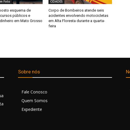
m Foto
CIDADES
uposto esquema de
Corpo de Bombeiros atende seis
ecursos públicos e
acidentes envolvendo motocicletas
dinheiro em Mato Grosso
em Alta Floresta durante a quarta-
feira
Sobre nós
N
Fale Conosco
ua
Quem Somos
ta
Expediente