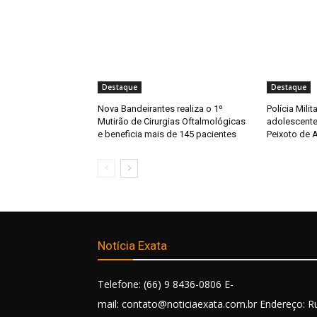
Destaque
Destaque
Nova Bandeirantes realiza o 1º
Polícia Milit
Mutirão de Cirurgias Oftalmológicas
adolescente
e beneficia mais de 145 pacientes
Peixoto de 
Notícia Exata
Telefone: (66) 9 8436-0806 E-
mail: contato@noticiaexata.com.br Endereço: R