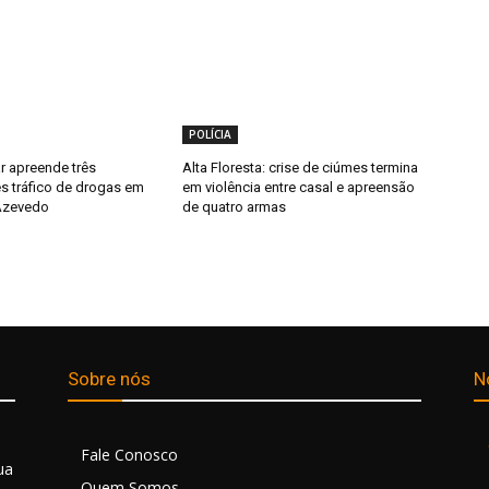
POLÍCIA
ar apreende três
Alta Floresta: crise de ciúmes termina
s tráfico de drogas em
em violência entre casal e apreensão
Azevedo
de quatro armas
Sobre nós
N
Fale Conosco
ua
Quem Somos