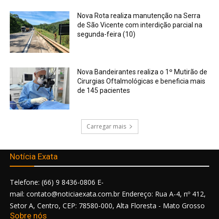
Nova Rota realiza manutenção na Serra
de São Vicente com interdição parcial na
segunda-feira (10)
Nova Bandeirantes realiza o 1º Mutirão de
Cirurgias Oftalmológicas e beneficia mais
de 145 pacientes
Carregar mais
Notícia Exata
Telefone: (66) 9 8436-0806 E-
mail: contato@noticiaexata.com.br Endereço: Rua A-4, nº 412,
Setor A, Centro, CEP: 78580-000, Alta Floresta - Mato Grosso
Sobre nós