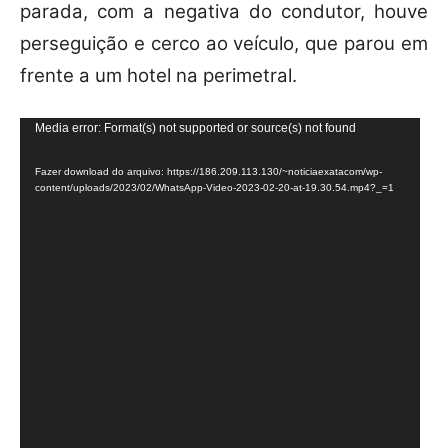
parada, com a negativa do condutor, houve
perseguição e cerco ao veículo, que parou em
frente a um hotel na perimetral.
T
Media error: Format(s) not supported or source(s) not found
o
Fazer download do arquivo: https://186.209.113.130/~noticiaexatacom/wp-
c
content/uploads/2023/02/WhatsApp-Video-2023-02-20-at-19.30.54.mp4?_=1
a
d
o
r
d
e
v
í
d
e