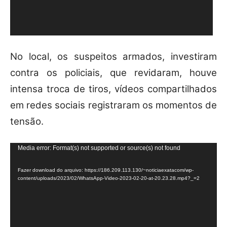
No local, os suspeitos armados, investiram
contra os policiais, que revidaram, houve
intensa troca de tiros, vídeos compartilhados
em redes sociais registraram os momentos de
tensão.
T
Media error: Format(s) not supported or source(s) not found
o
Fazer download do arquivo: https://186.209.113.130/~noticiaexatacom/wp-
c
content/uploads/2023/02/WhatsApp-Video-2023-02-20-at-20.23.28.mp4?_=2
a
d
o