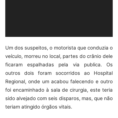
r
d
e
v
í
d
e
Um dos suspeitos, o motorista que conduzia o
o
veículo, morreu no local, partes do crânio dele
ficaram espalhadas pela via publica. Os
outros dois foram socorridos ao Hospital
Regional, onde um acabou falecendo e outro
foi encaminhado à sala de cirurgia, este teria
sido alvejado com seis disparos, mas, que não
teriam atingido órgãos vitais.