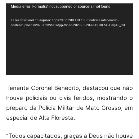
T
Media error: Format(s) not supported or source(s) not found
o
Fazer download do arquivo: https://186.209.113.130/~noticiaexatacom/wp-
c
content/uploads/2023/02/WhatsApp-Video-2023-02-20-at-19.30.54-1.mp4?_=3
a
d
o
r
d
e
v
Tenente Coronel Benedito, destacou que não
í
d
houve policiais ou civis feridos, mostrando o
e
preparo da Polícia Militar de Mato Grosso, em
o
especial de Alta Floresta.
“Todos capacitados, graças à Deus não houve