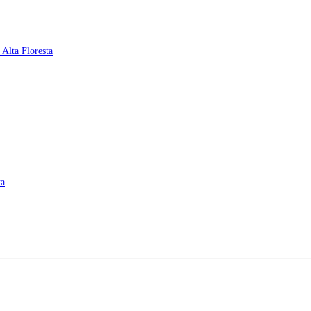
Alta Floresta
ta
ereço: Rua A-4, nº 412, Setor A, Centro, CEP: 78580-000, Alta Flore