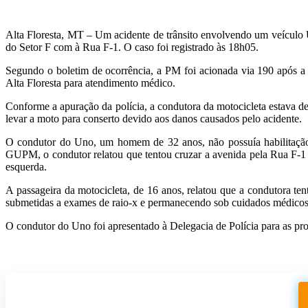
Alta Floresta, MT – Um acidente de trânsito envolvendo um veículo 
do Setor F com à Rua F-1. O caso foi registrado às 18h05.
Segundo o boletim de ocorrência, a PM foi acionada via 190 após a 
Alta Floresta para atendimento médico.
Conforme a apuração da polícia, a condutora da motocicleta estava d
levar a moto para conserto devido aos danos causados pelo acidente.
O condutor do Uno, um homem de 32 anos, não possuía habilitaçã
GUPM, o condutor relatou que tentou cruzar a avenida pela Rua F-1 a
esquerda.
A passageira da motocicleta, de 16 anos, relatou que a condutora t
submetidas a exames de raio-x e permanecendo sob cuidados médicos
O condutor do Uno foi apresentado à Delegacia de Polícia para as pr
Participe do nosso grupo de Whatsapp