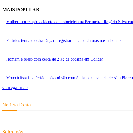
MAIS POPULAR
Mulher morre após acidente de motocicleta na Perimetral Rogério Silva em 
Partidos têm até o dia 15 para registrarem candidaturas nos tribunais
Homem é preso com cerca de 2 kg de cocaína em Colíder
Motociclista fica ferido após colisão com ônibus em avenida de Alta Flores
Carregar mais
Notícia Exata
Telefone: (66) 9 8436-0806 E-mail: contato@noticiaexata.com.br End
Sobre nós