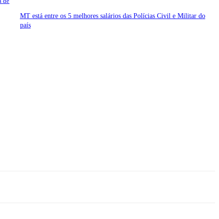
a de
MT está entre os 5 melhores salários das Polícias Civil e Militar do
país
so