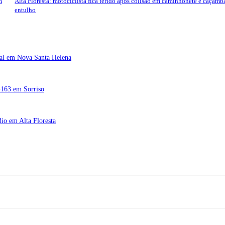
m
Alta Floresta: motociclista fica ferido após colisão em caminhonete e caçamb
entulho
tal em Nova Santa Helena
R-163 em Sorriso
dio em Alta Floresta
Rua A-4, nº 412, Setor A, Centro, CEP: 78580-000, Alta Floresta - Mato Gros