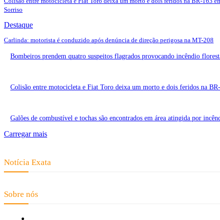
Colisão entre motocicleta e Fiat Toro deixa um morto e dois feridos na BR-163 e
Sorriso
Destaque
Carlinda: motorista é conduzido após denúncia de direção perigosa na MT-208
Bombeiros prendem quatro suspeitos flagrados provocando incêndio flores
Colisão entre motocicleta e Fiat Toro deixa um morto e dois feridos na B
Galões de combustível e tochas são encontrados em área atingida por incên
Carregar mais
Notícia Exata
Telefone: (66) 9 8436-0806 E-mail: contato@noticiaexata.com.br Endereço: 
Sobre nós
Fale Conosco