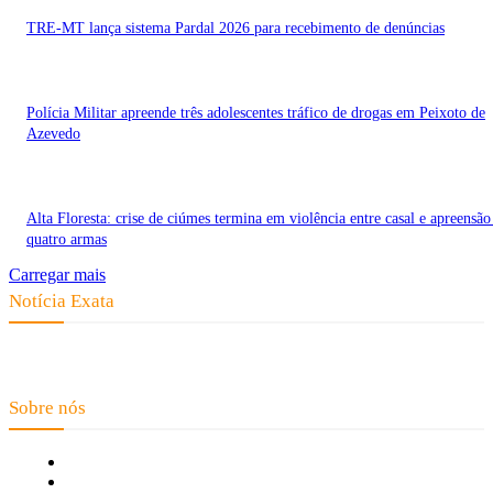
TRE-MT lança sistema Pardal 2026 para recebimento de denúncias
Polícia Militar apreende três adolescentes tráfico de drogas em Peixoto de
Azevedo
Alta Floresta: crise de ciúmes termina em violência entre casal e apreensão
quatro armas
Carregar mais
Notícia Exata
Telefone: (66) 9 8436-0806 E-mail: contato@noticiaexata.com.br
Endereço: Rua A-4, nº 412, Setor A, Centro, CEP: 78580-000, Alta Floresta
- Mato Grosso
Sobre nós
Fale Conosco
Quem Somos