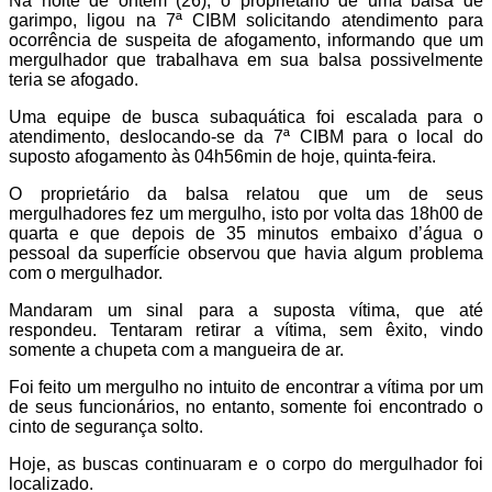
Na noite de ontem (26), o proprietário de uma balsa de
garimpo, ligou na 7ª CIBM solicitando atendimento para
ocorrência de suspeita de afogamento, informando que um
mergulhador que trabalhava em sua balsa possivelmente
teria se afogado.
Uma equipe de busca subaquática foi escalada para o
atendimento, deslocando-se da 7ª CIBM para o local do
suposto afogamento às 04h56min de hoje, quinta-feira.
O proprietário da balsa relatou que um de seus
mergulhadores fez um mergulho, isto por volta das 18h00 de
quarta e que depois de 35 minutos embaixo d’água o
pessoal da superfície observou que havia algum problema
com o mergulhador.
Mandaram um sinal para a suposta vítima, que até
respondeu. Tentaram retirar a vítima, sem êxito, vindo
somente a chupeta com a mangueira de ar.
Foi feito um mergulho no intuito de encontrar a vítima por um
de seus funcionários, no entanto, somente foi encontrado o
cinto de segurança solto.
Hoje, as buscas continuaram e o corpo do mergulhador foi
localizado.