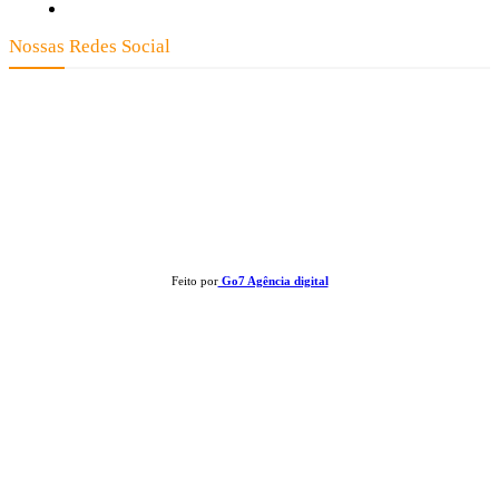
Expediente
Nossas Redes Social
Clay José Frantz ME - CNPJ: 13.321.695/0001-55 2023 Todos os direitos reservados - É
proibida a reprodução de matérias sem ser citada a fonte.
Feito por
Go7 Agência digital