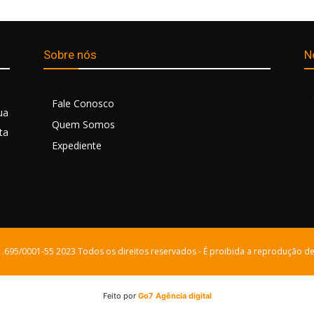
Sobre nós
N
Fale Conosco
ua
Quem Somos
ta
Expediente
21.695/0001-55 2023 Todos os direitos reservados - É proibida a reprodução de
Feito por
Go7 Agência digital