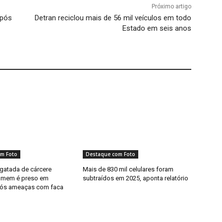
Próximo artigo
após
Detran reciclou mais de 56 mil veículos em todo
Estado em seis anos
m Foto
Destaque com Foto
sgatada de cárcere
Mais de 830 mil celulares foram
homem é preso em
subtraídos em 2025, aponta relatório
pós ameaças com faca