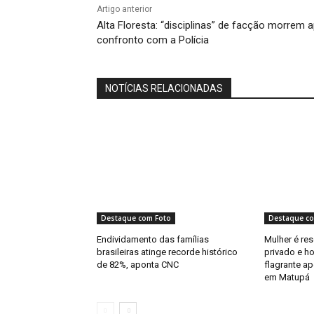
Artigo anterior
Alta Floresta: “disciplinas” de facção morrem 
confronto com a Polícia
NOTÍCIAS RELACIONADAS
Destaque com Foto
Destaque co
Endividamento das famílias
Mulher é re
brasileiras atinge recorde histórico
privado e 
de 82%, aponta CNC
flagrante a
em Matupá