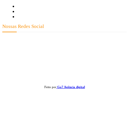
Fale Conosco
Quem Somos
Expediente
Nossas Redes Social
Clay José Frantz ME - CNPJ: 13.321.695/0001-55 2023 Todos os direitos reservados - É
proibida a reprodução de matérias sem ser citada a fonte.
Feito por
Go7 Agência digital