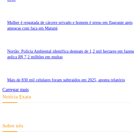
Mulher é resgatada de cárcere privado e homem é preso em flagrante após
ameaças com faca em Matupá
Nortão: Polícia Ambiental identifica desmate de 1,2 mil hectares em fazen
aplica R$ 7,2 milhões em multas
Mais de 830 mil celulares foram subtraídos em 2025, aponta relatório
Carregar mais
Notícia Exata
Telefone: (66) 9 8436-0806 E-mail: contato@noticiaexata.com.br
Endereço: Rua A-4, nº 412, Setor A, Centro, CEP: 78580-000, Alta Floresta
- Mato Grosso
Sobre nós