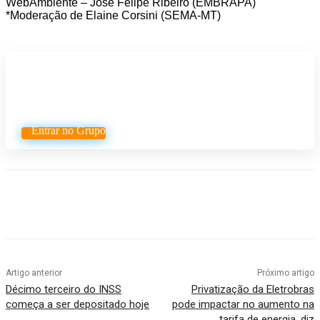
WebAmbiente – José Felipe Ribeiro (EMBRAPA)
*Moderação de Elaine Corsini (SEMA-MT)
Participe do nosso grupo de
Whatsapp
Entrar no Grupo
Artigo anterior
Próximo artigo
Décimo terceiro do INSS
Privatização da Eletrobras
começa a ser depositado hoje
pode impactar no aumento na
tarifa de energia, diz