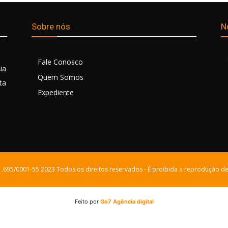
Sobre nós
N
Fale Conosco
ua
Quem Somos
ta
Expediente
21.695/0001-55 2023 Todos os direitos reservados - É proibida a reprodução de
Feito por
Go7 Agência digital