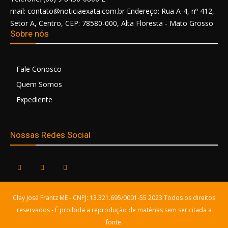
mail: contato@noticiaexata.com.br Endereço: Rua A-4, nº 412,
Setor A, Centro, CEP: 78580-000, Alta Floresta - Mato Grosso
Sobre nós
Fale Conosco
Quem Somos
Expediente
Nossas Redes Social
Clay José Frantz ME - CNPJ: 13.321.695/0001-55 2023 Todos os direitos
reservados - É proibida a reprodução de matérias sem ser citada a
fonte.