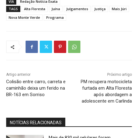
VIA
Redação Notícia Exata
TAGS
Alta Floresta
Juína
Julgamentos
Justiça
Mais Júri
Nova Monte Verde
Programa
Artigo anterior
Próximo artigo
Colisão entre carro, carreta e
PM recupera motocicleta
caminhão deixa um ferido na
furtada em Alta Floresta
BR-163 em Sorriso
após abordagem a
adolescente em Carlinda
NOTÍCIAS RELACIONADAS
Mais de 830 mil celulares foram