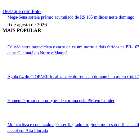
Destaque com Foto
Mega-Sena sorteia prêmio acumulado de R$ 165 milhões neste domingo
9 de agosto de 2026
MAIS POPULAR
Colisão entre motocicleta e carro deixa um morto e dois feridos na BR-16
entre Guarantã do Norte e Matupá
Águia 04 do CIOPAER localiza veículo roubado durante buscas em Cuiab
Homem é preso com porções de cocaína pela PM em Colíder
Motociclista é conduzido após ser flagrado dirigindo moto sob influência 
álcool em Alta Floresta