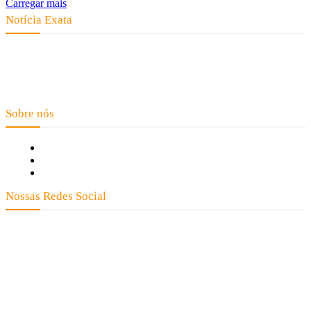
Carregar mais
Notícia Exata
Telefone: (66) 9 8436-0806 E-mail: contato@noticiaexata.com.br
Endereço: Rua A-4, nº 412, Setor A, Centro, CEP: 78580-000, Alta
Floresta - Mato Grosso
Sobre nós
Fale Conosco
Quem Somos
Expediente
Nossas Redes Social
Clay José Frantz ME - CNPJ: 13.321.695/0001-55 2023 Todos os direitos
reservados - É proibida a reprodução de matérias sem ser citada a fonte.