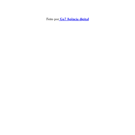
Feito por
Go7 Agência digital