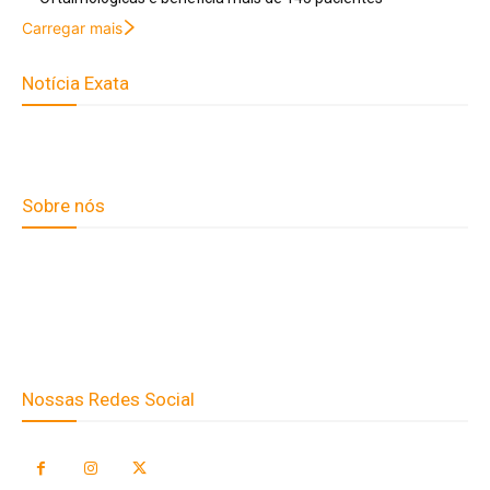
Carregar mais
Notícia Exata
Telefone: (66) 9 8436-0806 E-
mail: contato@noticiaexata.com.br Endereço: Rua A-4, nº 412,
Setor A, Centro, CEP: 78580-000, Alta Floresta - Mato Grosso
Sobre nós
Fale Conosco
Quem Somos
Expediente
Nossas Redes Social