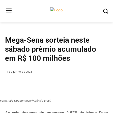
Destaque com Foto
GERAL
Mega-Sena sorteia neste
sábado prêmio acumulado
em R$ 100 milhões
14 de junho de 2025
Foto: Rafa Neddermeyer/Agência Brasil
As seis dezenas do concurso 2.876 da Mega-Sena