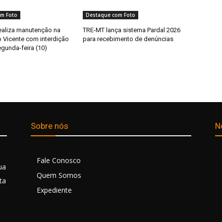
m Foto
Destaque com Foto
ealiza manutenção na
TRE-MT lança sistema Pardal 2026
o Vicente com interdição
para recebimento de denúncias
egunda-feira (10)
Sobre nós
N
Fale Conosco
ua
Quem Somos
ta
Expediente