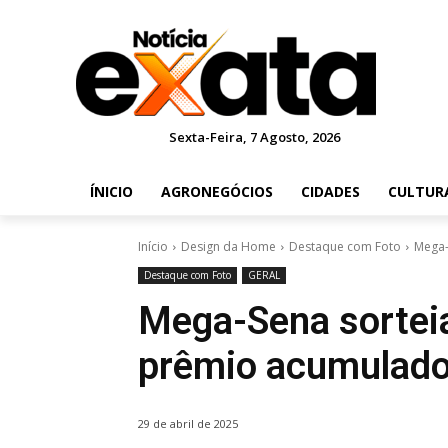
Sexta-Feira, 7 Agosto, 2026
ÍNICIO
AGRONEGÓCIOS
CIDADES
CULTUR
Início
Design da Home
Destaque com Foto
Mega-
Destaque com Foto
GERAL
Mega-Sena sorteia
prêmio acumulado
29 de abril de 2025