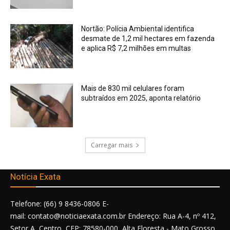
Nortão: Polícia Ambiental identifica
desmate de 1,2 mil hectares em fazenda
e aplica R$ 7,2 milhões em multas
Mais de 830 mil celulares foram
subtraídos em 2025, aponta relatório
Carregar mais
Notícia Exata
Telefone: (66) 9 8436-0806 E-
mail: contato@noticiaexata.com.br Endereço: Rua A-4, nº 412,
Setor A, Centro, CEP: 78580-000, Alta Floresta - Mato Grosso