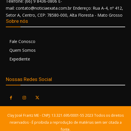
Telefone: (66) 9 8436-0806 E-
mail: contato@noticiaexata.com.br Endereço: Rua A-4, nº 412,
Setor A, Centro, CEP: 78580-000, Alta Floresta - Mato Grosso
Sobre nós
Fale Conosco
Quem Somos
Expediente
Nossas Redes Social
Clay José Frantz ME - CNPJ: 13.321.695/0001-55 2023 Todos os direitos
reservados - É proibida a reprodução de matérias sem ser citada a
fonte.