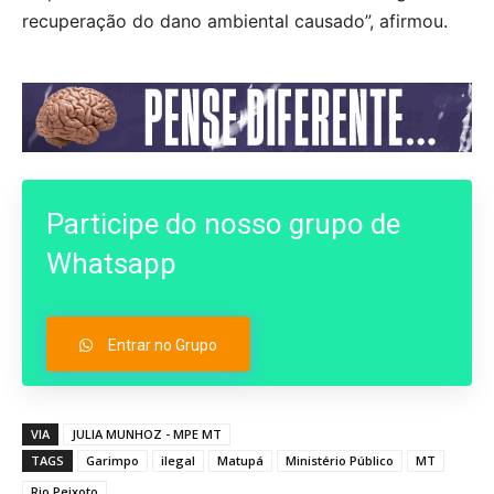
recuperação do dano ambiental causado”, afirmou.
Participe do nosso grupo de
Whatsapp
Entrar no Grupo
VIA
JULIA MUNHOZ - MPE MT
TAGS
Garimpo
ilegal
Matupá
Ministério Público
MT
Rio Peixoto