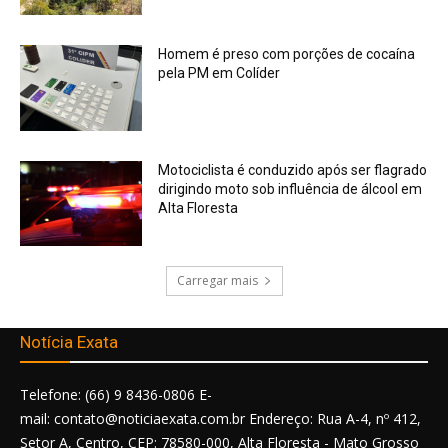
Homem é preso com porções de cocaína
pela PM em Colíder
Motociclista é conduzido após ser flagrado
dirigindo moto sob influência de álcool em
Alta Floresta
Carregar mais
Notícia Exata
Telefone: (66) 9 8436-0806 E-
mail: contato@noticiaexata.com.br Endereço: Rua A-4, nº 412,
Setor A, Centro, CEP: 78580-000, Alta Floresta - Mato Grosso