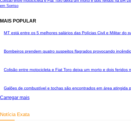
Colisão entre motocicleta e Fiat Toro deixa um morto e dois feridos na BR-1
em Sorriso
MAIS POPULAR
MT está entre os 5 melhores salários das Polícias Civil e Militar do p
Bombeiros prendem quatro suspeitos flagrados provocando incêndio
Colisão entre motocicleta e Fiat Toro deixa um morto e dois feridos
Galões de combustível e tochas são encontrados em área atingida p
Carregar mais
Notícia Exata
Telefone: (66) 9 8436-0806 E-mail: contato@noticiaexata.com.br Ender