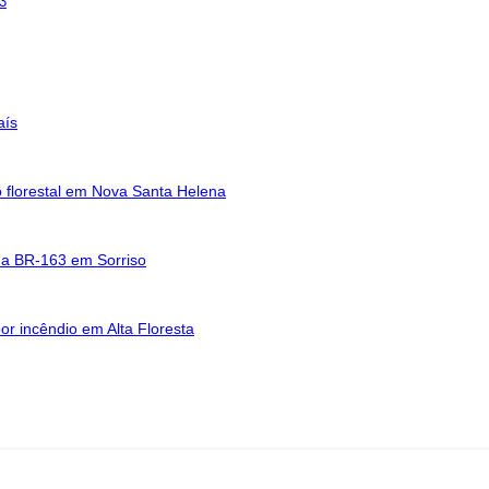
63
aís
 florestal em Nova Santa Helena
 na BR-163 em Sorriso
or incêndio em Alta Floresta
eço: Rua A-4, nº 412, Setor A, Centro, CEP: 78580-000, Alta Floresta