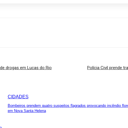
 de drogas em Lucas do Rio
Polícia Civil prende
CIDADES
Bombeiros prendem quatro suspeitos flagrados provocando incêndio flor
em Nova Santa Helena