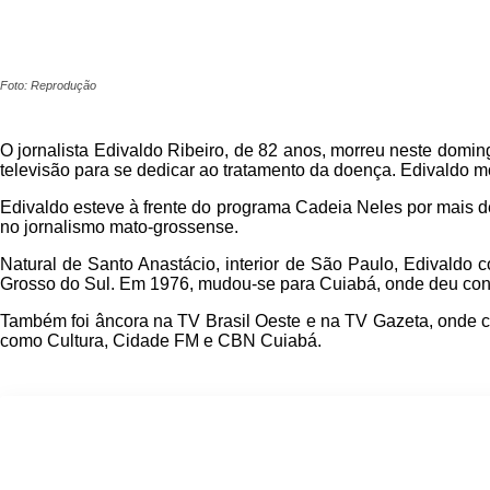
Foto: Reprodução
O jornalista Edivaldo Ribeiro, de 82 anos, morreu neste domi
televisão para se dedicar ao tratamento da doença. Edivaldo 
Edivaldo esteve à frente do programa Cadeia Neles por mais de
no jornalismo mato-grossense.
Natural de Santo Anastácio, interior de São Paulo, Edivaldo 
Grosso do Sul. Em 1976, mudou-se para Cuiabá, onde deu contin
Também foi âncora na TV Brasil Oeste e na TV Gazeta, onde 
como Cultura, Cidade FM e CBN Cuiabá.
Participe do nosso grupo de What