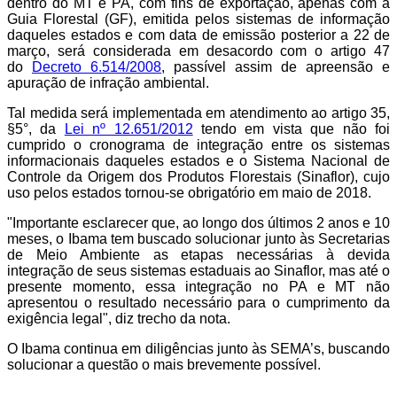
dentro do MT e PA, com fins de exportação, apenas com a
Guia Florestal (GF), emitida pelos sistemas de informação
daqueles estados e com data de emissão posterior a 22 de
março, será considerada em desacordo com o artigo 47
do
Decreto 6.514/2008
, passível assim de apreensão e
apuração de infração ambiental.
Tal medida será implementada em atendimento ao artigo 35,
§5°, da
Lei nº 12.651/2012
tendo em vista que não foi
cumprido o cronograma de integração entre os sistemas
informacionais daqueles estados e o Sistema Nacional de
Controle da Origem dos Produtos Florestais (Sinaflor), cujo
uso pelos estados tornou-se obrigatório em maio de 2018.
"Importante esclarecer que, ao longo dos últimos 2 anos e 10
meses, o Ibama tem buscado solucionar junto às Secretarias
de Meio Ambiente as etapas necessárias à devida
integração de seus sistemas estaduais ao Sinaflor, mas até o
presente momento, essa integração no PA e MT não
apresentou o resultado necessário para o cumprimento da
exigência legal", diz trecho da nota.
O Ibama continua em diligências junto às SEMA’s, buscando
solucionar a questão o mais brevemente possível.