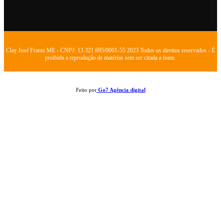
Clay José Frantz ME - CNPJ: 13.321.695/0001-55 2023 Todos os direitos reservados - É
proibida a reprodução de matérias sem ser citada a fonte.
Feito por
Go7 Agência digital