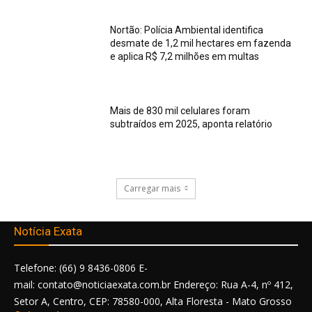
Nortão: Polícia Ambiental identifica
desmate de 1,2 mil hectares em fazenda
e aplica R$ 7,2 milhões em multas
Mais de 830 mil celulares foram
subtraídos em 2025, aponta relatório
Carregar mais
Notícia Exata
Telefone: (66) 9 8436-0806 E-
mail: contato@noticiaexata.com.br Endereço: Rua A-4, nº 412,
Setor A, Centro, CEP: 78580-000, Alta Floresta - Mato Grosso