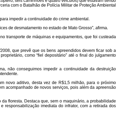
óptero, seis caminhões e quatro veículos) que estavam sendo
eria com o Batalhão de Polícia Militar de Proteção Ambiental
ara impedir a continuidade do crime ambiental.
ices de desmatamento no estado de Mato Grosso”, afirma.
no transporte de máquinas e equipamentos, que foi custeada
4/2008, que prevê que os bens apreendidos devem ficar sob a
prietário, como “fiel depositário” até o final do julgamento
orma, não conseguimos impedir a continuidade da destruição
ntendente.
um novo aditivo, desta vez de R$1,5 milhão, para o próximo
em acompanhado de novos serviços, pois além da apreensão
 da floresta. Destaca que, sem o maquinário, a probabilidade
 responsabilização imediata do infrator, com a retirada dos