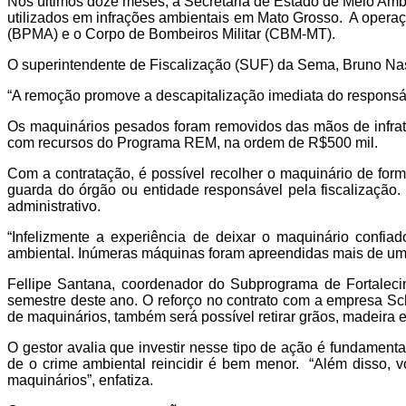
Nos últimos doze meses, a Secretaria de Estado de Meio Amb
utilizados em infrações ambientais em Mato Grosso. A operaç
(BPMA) e o Corpo de Bombeiros Militar (CBM-MT).
O superintendente de Fiscalização (SUF) da Sema, Bruno Nasc
“A remoção promove a descapitalização imediata do responsá
Os maquinários pesados foram removidos das mãos de infrat
com recursos do Programa REM, na ordem de R$500 mil.
Com a contratação, é possível recolher o maquinário de for
guarda do órgão ou entidade responsável pela fiscalização. 
administrativo.
“Infelizmente a experiência de deixar o maquinário confia
ambiental. Inúmeras máquinas foram apreendidas mais de uma
Fellipe Santana, coordenador do Subprograma de Fortalecim
semestre deste ano. O reforço no contrato com a empresa
de maquinários, também será possível retirar grãos, madeira e 
O gestor avalia que investir nesse tipo de ação é fundament
de o crime ambiental reincidir é bem menor. “Além disso, v
maquinários”, enfatiza.