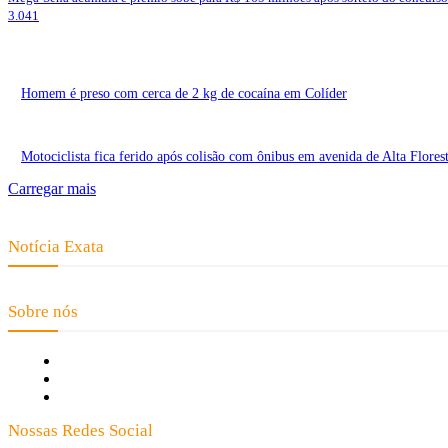
3.041
Homem é preso com cerca de 2 kg de cocaína em Colíder
Motociclista fica ferido após colisão com ônibus em avenida de Alta Flores
Carregar mais
Notícia Exata
Telefone: (66) 9 8436-0806 E-mail: contato@noticiaexata.com.br Endereço: 
Sobre nós
Fale Conosco
Quem Somos
Expediente
Nossas Redes Social