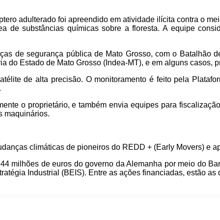
tero adulterado foi apreendido em atividade ilícita contra o m
ea de substâncias químicas sobre a floresta. A equipe cons
ças de segurança pública de Mato Grosso, com o Batalhão de
ria do Estado de Mato Grosso (Indea-MT), e em alguns casos, p
atélite de alta precisão. O monitoramento é feito pela Pla
.
amente o proprietário, e também envia equipes para fiscalizaçã
s maquinários.
anças climáticas de pioneiros do REDD + (Early Movers) e apl
 44 milhões de euros do governo da Alemanha por meio do Ba
atégia Industrial (BEIS). Entre as ações financiadas, estão as
p