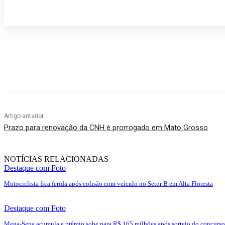
Compartilhado
Artigo anterior
Prazo para renovação da CNH é prorrogado em Mato Grosso
NOTÍCIAS RELACIONADAS
Destaque com Foto
Motociclista fica ferida após colisão com veículo no Setor B em Alta Floresta
Destaque com Foto
Mega-Sena acumula e prêmio sobe para R$ 165 milhões após sorteio do concurso