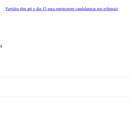
Partidos têm até o dia 15 para registrarem candidaturas nos tribunais
ta
Rua A-4, nº 412, Setor A, Centro, CEP: 78580-000, Alta Floresta - Mato Gros