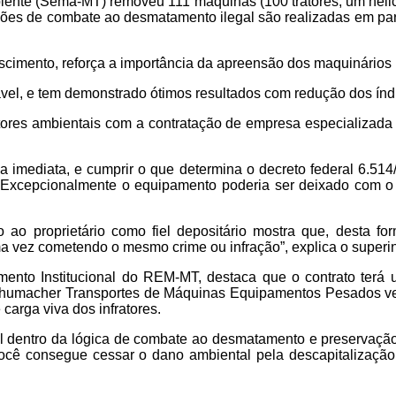
iente (Sema-MT) removeu 111 máquinas (100 tratores, um helic
ões de combate ao desmatamento ilegal são realizadas em parc
imento, reforça a importância da apreensão dos maquinários p
vel, e tem demonstrado ótimos resultados com redução dos índ
ores ambientais com a contratação de empresa especializada 
ma imediata, e cumprir o que determina o decreto federal 6.51
Excepcionalmente o equipamento poderia ser deixado com o pro
do ao proprietário como fiel depositário mostra que, desta f
 vez cometendo o mesmo crime ou infração”, explica o superi
ento Institucional do REM-MT, destaca que o contrato terá 
 Schumacher Transportes de Máquinas Equipamentos Pesados v
carga viva dos infratores.
al dentro da lógica de combate ao desmatamento e preservação
ocê consegue cessar o dano ambiental pela descapitalização e