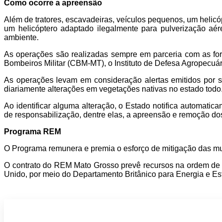
Como ocorre a apreensão
Além de tratores, escavadeiras, veículos pequenos, um helicóp
um helicóptero adaptado ilegalmente para pulverização aér
ambiente.
As operações são realizadas sempre em parceria com as for
Bombeiros Militar (CBM-MT), o Instituto de Defesa Agropecuá
As operações levam em consideração alertas emitidos por s
diariamente alterações em vegetações nativas no estado todo
Ao identificar alguma alteração, o Estado notifica automatic
de responsabilização, dentre elas, a apreensão e remoção do
Programa REM
O Programa remunera e premia o esforço de mitigação das mud
O contrato do REM Mato Grosso prevê recursos na ordem de
Unido, por meio do Departamento Britânico para Energia e Estr
Participe do nosso grupo de Whatsap