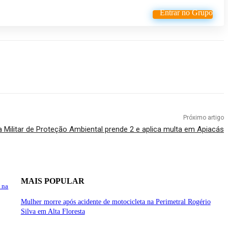
Entrar no Grupo
Próximo artigo
a Militar de Proteção Ambiental prende 2 e aplica multa em Apiacás
MAIS POPULAR
 na
Mulher morre após acidente de motocicleta na Perimetral Rogério
Silva em Alta Floresta