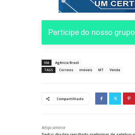
Participe do nosso grup
VIA
Agência Brasil
TAGS
Correios
imóveis
MT
Venda
Compartilhado
Artigo anterior
Seduc divulga resultado preliminar de seletivo 