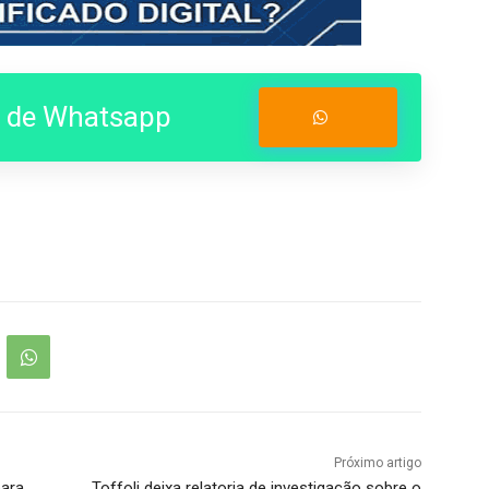
o de Whatsapp
Entrar no Grupo
Próximo artigo
para
Toffoli deixa relatoria de investigação sobre o