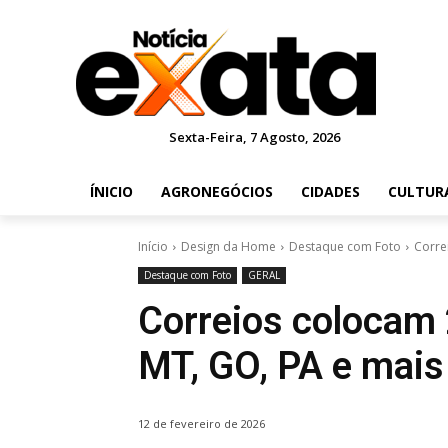
Sexta-Feira, 7 Agosto, 2026
ÍNICIO
AGRONEGÓCIOS
CIDADES
CULTUR
Início
Design da Home
Destaque com Foto
Corre
Destaque com Foto
GERAL
Correios colocam
MT, GO, PA e mais
12 de fevereiro de 2026