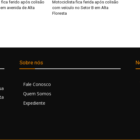
 fica ferido após colisão
Motociclista fica ferida após colisão
em avenida de Alta
com veículo no Setor B em Alta
Floresta
Sobre nós
N
Fale Conosco
ua
Quem Somos
ta
Expediente