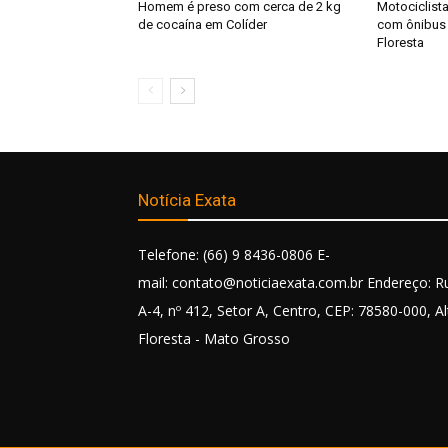
Homem é preso com cerca de 2 kg
Motociclista
de cocaína em Colíder
com ônibus 
Floresta
Notícia Exata
Telefone: (66) 9 8436-0806 E-
mail: contato@noticiaexata.com.br Endereço: R
A-4, nº 412, Setor A, Centro, CEP: 78580-000, Al
Floresta - Mato Grosso