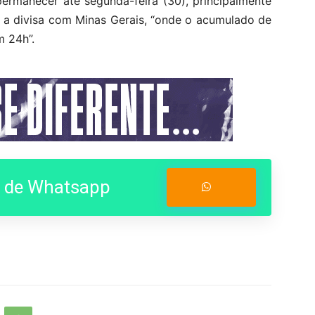
ermanecer até segunda-feira (30), principalmente
é a divisa com Minas Gerais, “onde o acumulado de
m 24h”.
o de Whatsapp
Entrar no Grupo