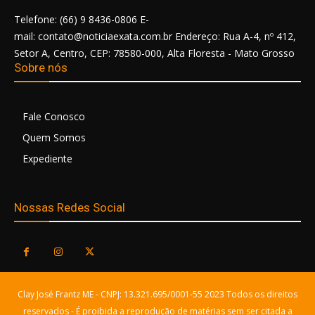
Telefone: (66) 9 8436-0806 E-
mail: contato@noticiaexata.com.br Endereço: Rua A-4, nº 412,
Setor A, Centro, CEP: 78580-000, Alta Floresta - Mato Grosso
Sobre nós
Fale Conosco
Quem Somos
Expediente
Nossas Redes Social
Clay José Frantz ME - CNPJ: 13.321.695/0001-55 2023 Todos os direitos
reservados - É proibida a reprodução de matérias sem ser citada a