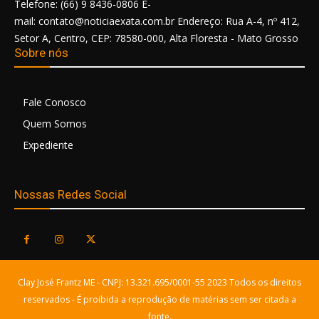
Telefone: (66) 9 8436-0806 E-
mail: contato@noticiaexata.com.br Endereço: Rua A-4, nº 412,
Setor A, Centro, CEP: 78580-000, Alta Floresta - Mato Grosso
Sobre nós
Fale Conosco
Quem Somos
Expediente
Nossas Redes Social
Clay José Frantz ME - CNPJ: 13.321.695/0001-55 2023 Todos os direitos
reservados - É proibida a reprodução de matérias sem ser citada a
fonte.