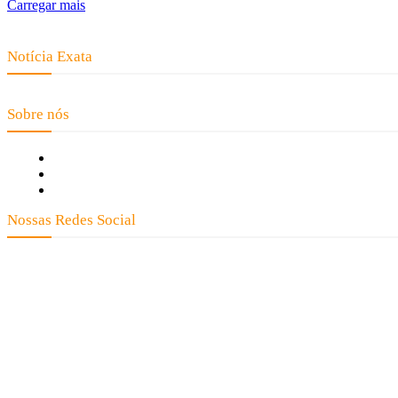
Carregar mais
Notícia Exata
Telefone: (66) 9 8436-0806 E-mail: contato@noticiaexata.com.br Endereço: 
Sobre nós
Fale Conosco
Quem Somos
Expediente
Nossas Redes Social
Clay José Frantz ME - CNP