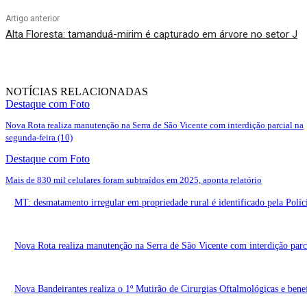
Artigo anterior
Alta Floresta: tamanduá-mirim é capturado em árvore no setor J
NOTÍCIAS RELACIONADAS
Destaque com Foto
Nova Rota realiza manutenção na Serra de São Vicente com interdição parcial na
segunda-feira (10)
Destaque com Foto
Mais de 830 mil celulares foram subtraídos em 2025, aponta relatório
MT: desmatamento irregular em propriedade rural é identificado pela Políc
Nova Rota realiza manutenção na Serra de São Vicente com interdição parci
Nova Bandeirantes realiza o 1º Mutirão de Cirurgias Oftalmológicas e benef