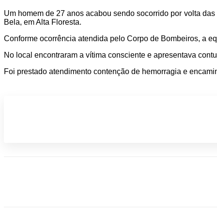
Um homem de 27 anos acabou sendo socorrido por volta das 23
Bela, em Alta Floresta.
Conforme ocorrência atendida pelo Corpo de Bombeiros, a equi
No local encontraram a vítima consciente e apresentava contu
Foi prestado atendimento contenção de hemorragia e encamin
Participe do nosso grupo de Whatsap
Compartilhado