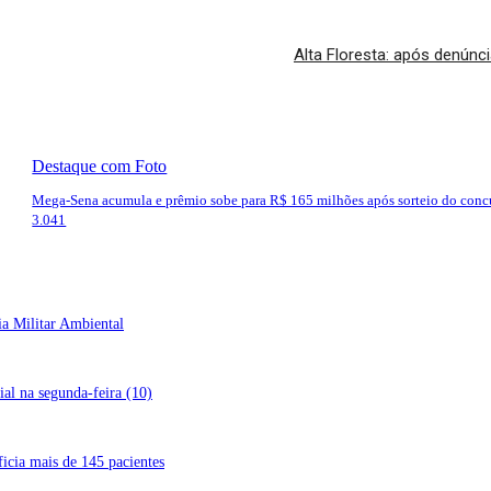
Alta Floresta: após denúnc
Destaque com Foto
Mega-Sena acumula e prêmio sobe para R$ 165 milhões após sorteio do conc
3.041
ia Militar Ambiental
al na segunda-feira (10)
icia mais de 145 pacientes