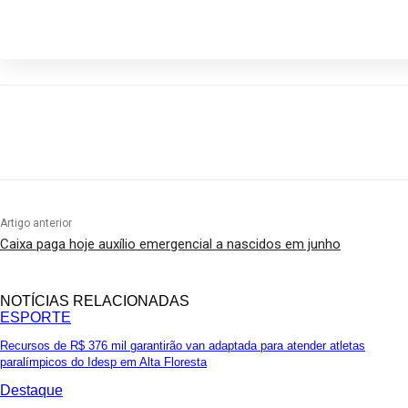
Participe do nosso grupo de What
Compartilhado
Artigo anterior
Caixa paga hoje auxílio emergencial a nascidos em junho
NOTÍCIAS RELACIONADAS
ESPORTE
Recursos de R$ 376 mil garantirão van adaptada para atender atletas
paralímpicos do Idesp em Alta Floresta
Destaque