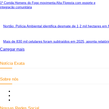
1ª Corrida Homens do Fogo movimenta Alta Floresta com esporte e
integração comunitária
Nortão: Polícia Ambiental identifica desmate de 1,2 mil hectares em
Mais de 830 mil celulares foram subtraídos em 2025, aponta relatóri
Carregar mais
Notícia Exata
Telefone: (66) 9 8436-0806 E-mail: contato@noticiaexata.com.br Ender
Sobre nós
Fale Conosco
Quem Somos
Expediente
Nossas Redes Social