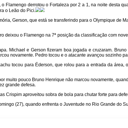
 Flamengo derrotou o Fortaleza por 2 a 1, na noite desta qua
a o Leão do Pici.
ria, Gerson, que está se transferindo para o Olympique de Mar
eiro deixou o Flamengo na 7ª posição da classificação com nov
tapa. Michael e Gerson fizeram boa jogada e cruzaram. Bruno
rcou novamente. Pedro tocou e o atacante avançou sozinho par
kachu tocou para Éderson, que rolou para a entrada da área, 
 por muito pouco Bruno Henrique não marcou novamente, quando
fez grande defesa.
as Crispim aproveitou sobra de bola para chutar forte para defe
omingo (27), quando enfrenta o Juventude no Rio Grande do Sul