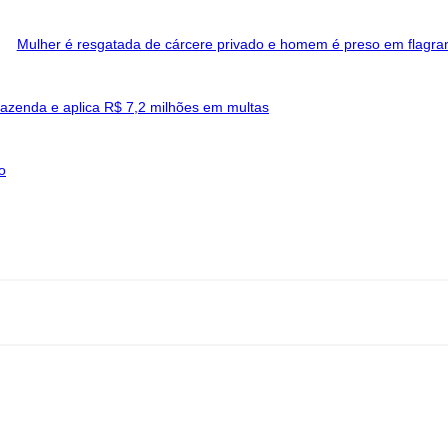
Mulher é resgatada de cárcere privado e homem é preso em flag
 fazenda e aplica R$ 7,2 milhões em multas
o
eço: Rua A-4, nº 412, Setor A, Centro, CEP: 78580-000, Alta Floresta