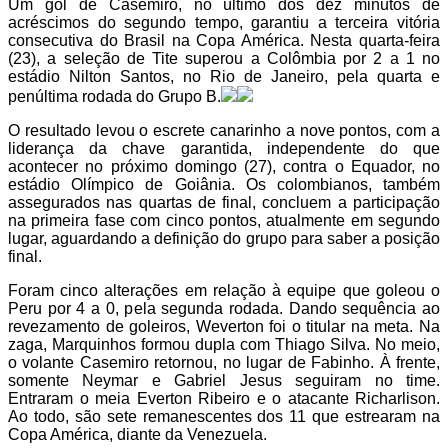
Um gol de Casemiro, no último dos dez minutos de
acréscimos do segundo tempo, garantiu a terceira vitória
consecutiva do Brasil na Copa América. Nesta quarta-feira
(23), a seleção de Tite superou a Colômbia por 2 a 1 no
estádio Nilton Santos, no Rio de Janeiro, pela quarta e
penúltima rodada do Grupo B.
O resultado levou o escrete canarinho a nove pontos, com a
liderança da chave garantida, independente do que
acontecer no próximo domingo (27), contra o Equador, no
estádio Olímpico de Goiânia. Os colombianos, também
assegurados nas quartas de final, concluem a participação
na primeira fase com cinco pontos, atualmente em segundo
lugar, aguardando a definição do grupo para saber a posição
final.
Foram cinco alterações em relação à equipe que goleou o
Peru por 4 a 0, pela segunda rodada. Dando sequência ao
revezamento de goleiros, Weverton foi o titular na meta. Na
zaga, Marquinhos formou dupla com Thiago Silva. No meio,
o volante Casemiro retornou, no lugar de Fabinho. À frente,
somente Neymar e Gabriel Jesus seguiram no time.
Entraram o meia Everton Ribeiro e o atacante Richarlison.
Ao todo, são sete remanescentes dos 11 que estrearam na
Copa América, diante da Venezuela.