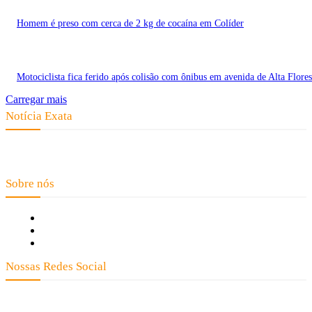
Homem é preso com cerca de 2 kg de cocaína em Colíder
Motociclista fica ferido após colisão com ônibus em avenida de Alta Flores
Carregar mais
Notícia Exata
Telefone: (66) 9 8436-0806 E-mail: contato@noticiaexata.com.br
Endereço: Rua A-4, nº 412, Setor A, Centro, CEP: 78580-000, Alta Floresta
- Mato Grosso
Sobre nós
Fale Conosco
Quem Somos
Expediente
Nossas Redes Social