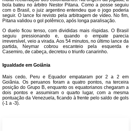
bola bateu no árbitro Nestor Pitana. Como a posse seguiu
com o Brasil, o juiz argentino entendeu que o jogo poderia
seguir. O lance foi revisto pela arbitragem de vídeo. No fim,
Pitana validou o gol polêmico, após longa paralisação.
O duelo ficou tenso, com divididas mais ríspidas. O Brasil
seguiu pressionando e, quando o empate parecia
irreversível, veio a virada. Aos 54 minutos, no último lance da
partida, Neymar cobrou escanteio pela esquerda e
Casemiro, de cabeça, decretou o triunfo canarinho.
Igualdade em Goiânia
Mais cedo, Peru e Equador empataram por 2 a 2 em
Goiânia. Os peruanos foram a quatro pontos, na terceira
posição do Grupo B, enquanto os equatorianos chegaram a
dois pontos e assumiram o quarto lugar, com a mesma
pontuação da Venezuela, ficando à frente pelo saldo de gols
(-1 a -3).
Participe do nosso grupo de