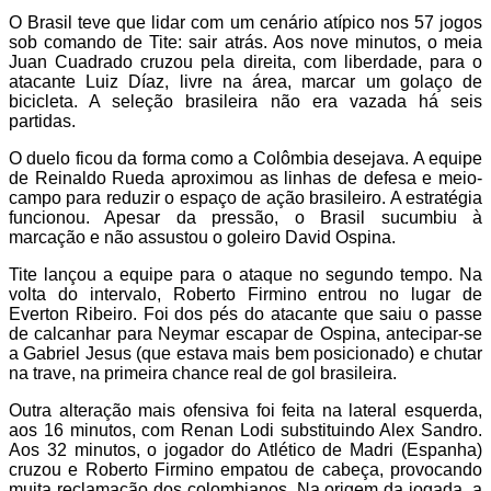
O Brasil teve que lidar com um cenário atípico nos 57 jogos
sob comando de Tite: sair atrás. Aos nove minutos, o meia
Juan Cuadrado cruzou pela direita, com liberdade, para o
atacante Luiz Díaz, livre na área, marcar um golaço de
bicicleta. A seleção brasileira não era vazada há seis
partidas.
O duelo ficou da forma como a Colômbia desejava. A equipe
de Reinaldo Rueda aproximou as linhas de defesa e meio-
campo para reduzir o espaço de ação brasileiro. A estratégia
funcionou. Apesar da pressão, o Brasil sucumbiu à
marcação e não assustou o goleiro David Ospina.
Tite lançou a equipe para o ataque no segundo tempo. Na
volta do intervalo, Roberto Firmino entrou no lugar de
Everton Ribeiro. Foi dos pés do atacante que saiu o passe
de calcanhar para Neymar escapar de Ospina, antecipar-se
a Gabriel Jesus (que estava mais bem posicionado) e chutar
na trave, na primeira chance real de gol brasileira.
Outra alteração mais ofensiva foi feita na lateral esquerda,
aos 16 minutos, com Renan Lodi substituindo Alex Sandro.
Aos 32 minutos, o jogador do Atlético de Madri (Espanha)
cruzou e Roberto Firmino empatou de cabeça, provocando
muita reclamação dos colombianos. Na origem da jogada, a