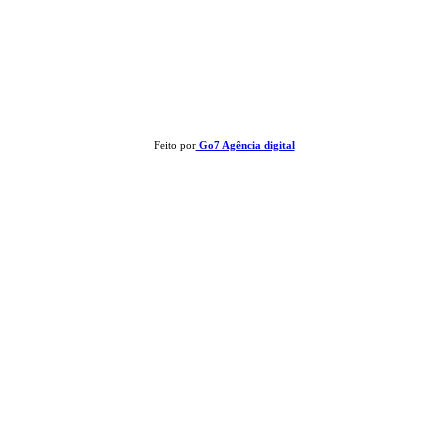
Clay José Frantz ME - CNPJ: 13.321.695/0001-55 2023 Todos os direitos reservados - É
proibida a reprodução de matérias sem ser citada a fonte.
Feito por
Go7 Agência digital