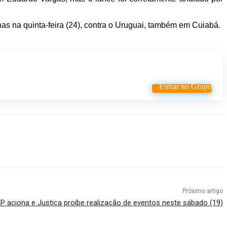
nas na quinta-feira (24), contra o Uruguai, também em Cuiabá.
Entrar no Grupo
Próximo artigo
P aciona e Justiça proíbe realização de eventos neste sábado (19)