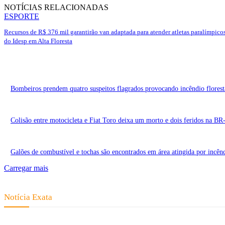
NOTÍCIAS RELACIONADAS
ESPORTE
Recursos de R$ 376 mil garantirão van adaptada para atender atletas paralímpico
do Idesp em Alta Floresta
Bombeiros prendem quatro suspeitos flagrados provocando incêndio flores
Colisão entre motocicleta e Fiat Toro deixa um morto e dois feridos na B
Galões de combustível e tochas são encontrados em área atingida por incên
Carregar mais
Notícia Exata
Telefone: (66) 9 8436-0806 E-mail: contato@noticiaexata.com.br Endereço: 