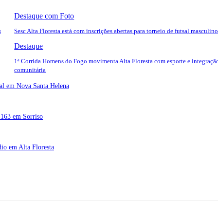
Destaque com Foto
s
Sesc Alta Floresta está com inscrições abertas para torneio de futsal masculin
Destaque
1ª Corrida Homens do Fogo movimenta Alta Floresta com esporte e integraçã
comunitária
tal em Nova Santa Helena
R-163 em Sorriso
dio em Alta Floresta
Rua A-4, nº 412, Setor A, Centro, CEP: 78580-000, Alta Floresta - Mato Gros