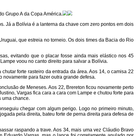
da do Grupo A da Copa América.
os. Já a Bolívia é a lanterna da chave com zero pontos em dois
ruguai, que estreia no torneio. Os dois times da Bacia do Rio
sas, evitando que o placar fosse ainda mais elástico nos 45
Lampe voou no canto direito para salvar a Bolívia.
chutar forte rasteiro da entrada da área. Aos 14, o camisa 22
ão novamente para fazer outra grande defesa.
 conclusão de Meneses. Aos 22, Brereton ficou novamente perto
stino, Vargas fica cara a cara com Lampe e chutou forte para
is uma chance.
conseguiu chegar com algum perigo. Logo no primeiro minuto,
ada pela direita, bateu forte de perna direita para defesa de
a passar raspando a trave. Aos 34, mais uma vez Cláudio Bravo
om Eduardo Vargas, mas o lance foi corretamente anulado por