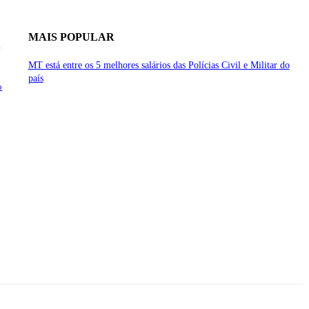
MAIS POPULAR
o
MT está entre os 5 melhores salários das Polícias Civil e Militar do
país
o
so