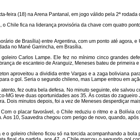
sexta-feira (18) na Arena Pantanal, em jogo válido pela 2ª roda
, o Chile fica na liderança provisória da chave com quatro pont
rário de Brasília) entre Argentina, com um ponto até agora, e U
dada no Mané Garrincha, em Brasília.
o goleiro Carlos Lampe. Ele fez no mínimo cinco grandes defe
 cobrança de escanteio de Aranguiz, Meneses bateu de primeira e 
ton aproveitou a dividida entre Vargas e a zaga boliviana para 
te para o gol. Seria o segundo chileno, mas Lampe entrou em aç
, atento, fez outra bela defesa. No minuto seguinte, ele salvou
co-MG teve duas oportunidades aos 35. Às costas do zagueiro Ju
fora. Dois minutos depois, foi a vez de Meneses desperdiçar ma
 Com o placar favorável, o Chile reduziu o ritmo e a Bolívia 
. Aos 10, Saavedra chegou com perigo de novo, quando, após jog
ea e o goleiro chileno ficou só na torcida acompanhando a bol
eta final da partida, aos 47, o Chile marcou o segundo gol c