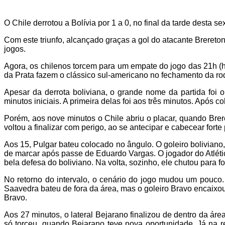
O Chile derrotou a Bolívia por 1 a 0, no final da tarde desta 
Com este triunfo, alcançado graças a gol do atacante Brereton
jogos.
Agora, os chilenos torcem para um empate do jogo das 21h (ho
da Prata fazem o clássico sul-americano no fechamento da ro
Apesar da derrota boliviana, o grande nome da partida foi 
minutos iniciais. A primeira delas foi aos três minutos. Após
Porém, aos nove minutos o Chile abriu o placar, quando Brere
voltou a finalizar com perigo, ao se antecipar e cabecear for
Aos 15, Pulgar bateu colocado no ângulo. O goleiro boliviano
de marcar após passe de Eduardo Vargas. O jogador do Atléti
bela defesa do boliviano. Na volta, sozinho, ele chutou para 
No retorno do intervalo, o cenário do jogo mudou um pouco.
Saavedra bateu de fora da área, mas o goleiro Bravo encaixou
Bravo.
Aos 27 minutos, o lateral Bejarano finalizou de dentro da ár
só torceu, quando Bejarano teve nova oportunidade. Já na r