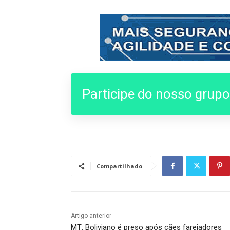
Participe do nosso grup
Compartilhado
Artigo anterior
MT: Boliviano é preso após cães farejadores