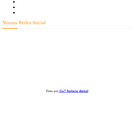
Fale Conosco
Quem Somos
Expediente
Nossas Redes Social
Clay José Frantz ME - CNPJ: 13.321.695/0001-55 2023 Todos os direitos
reservados - É proibida a reprodução de matérias sem ser citada a fonte.
Feito por
Go7 Agência digital