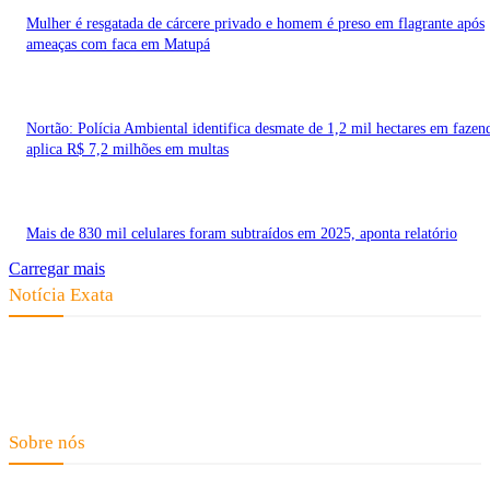
Mulher é resgatada de cárcere privado e homem é preso em flagrante após
ameaças com faca em Matupá
Nortão: Polícia Ambiental identifica desmate de 1,2 mil hectares em fazen
aplica R$ 7,2 milhões em multas
Mais de 830 mil celulares foram subtraídos em 2025, aponta relatório
Carregar mais
Notícia Exata
Telefone: (66) 9 8436-0806 E-mail: contato@noticiaexata.com.br
Endereço: Rua A-4, nº 412, Setor A, Centro, CEP: 78580-000, Alta
Floresta - Mato Grosso
Sobre nós