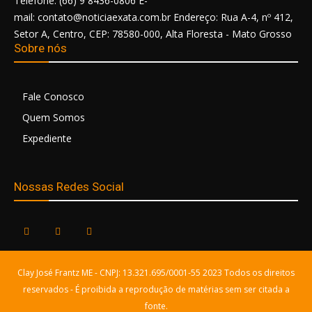
Telefone: (66) 9 8436-0806 E-
mail: contato@noticiaexata.com.br Endereço: Rua A-4, nº 412,
Setor A, Centro, CEP: 78580-000, Alta Floresta - Mato Grosso
Sobre nós
Fale Conosco
Quem Somos
Expediente
Nossas Redes Social
Clay José Frantz ME - CNPJ: 13.321.695/0001-55 2023 Todos os direitos
reservados - É proibida a reprodução de matérias sem ser citada a
fonte.