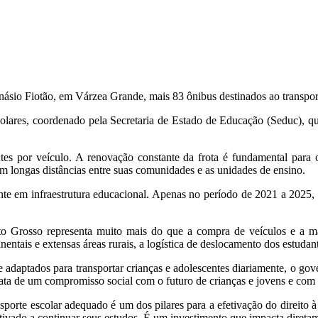
násio Fiotão, em Várzea Grande, mais 83 ônibus destinados ao transpor
lares, coordenado pela Secretaria de Estado de Educação (Seduc), que
tes por veículo. A renovação constante da frota é fundamental para 
am longas distâncias entre suas comunidades e as unidades de ensino.
te em infraestrutura educacional. Apenas no período de 2021 a 2025, 
o Grosso representa muito mais do que a compra de veículos e a man
nentais e extensas áreas rurais, a logística de deslocamento dos estud
 e adaptados para transportar crianças e adolescentes diariamente, o g
 trata de um compromisso social com o futuro de crianças e jovens e co
sporte escolar adequado é um dos pilares para a efetivação do direito
otivado a continuar seus estudos. É um investimento que impacta diretam