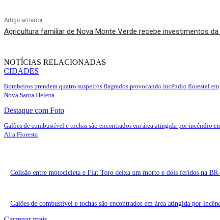
Artigo anterior
Agricultura familiar de Nova Monte Verde recebe investimentos d
NOTÍCIAS RELACIONADAS
CIDADES
Bombeiros prendem quatro suspeitos flagrados provocando incêndio florestal em
Nova Santa Helena
Destaque com Foto
Galões de combustível e tochas são encontrados em área atingida por incêndio e
Alta Floresta
Colisão entre motocicleta e Fiat Toro deixa um morto e dois feridos na B
Galões de combustível e tochas são encontrados em área atingida por incên
Carregar mais