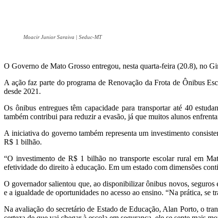
Moacir Junior Saraiva | Seduc-MT
O Governo de Mato Grosso entregou, nesta quarta-feira (20.8), no Gi
A ação faz parte do programa de Renovação da Frota de Ônibus Esco
desde 2021.
Os ônibus entregues têm capacidade para transportar até 40 estudan
também contribui para reduzir a evasão, já que muitos alunos enfrent
A iniciativa do governo também representa um investimento consisten
R$ 1 bilhão.
“O investimento de R$ 1 bilhão no transporte escolar rural em Mat
efetividade do direito à educação. Em um estado com dimensões conti
O governador salientou que, ao disponibilizar ônibus novos, seguros
e a igualdade de oportunidades no acesso ao ensino. “Na prática, se
Na avaliação do secretário de Estado de Educação, Alan Porto, o tran
certeza de que vai chegar à escola em segurança, ele se sente mais m