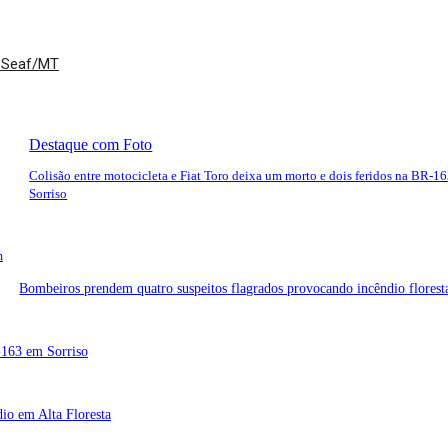
a Seaf/MT
Destaque com Foto
Colisão entre motocicleta e Fiat Toro deixa um morto e dois feridos na BR-1
Sorriso
m
Bombeiros prendem quatro suspeitos flagrados provocando incêndio flores
R-163 em Sorriso
dio em Alta Floresta