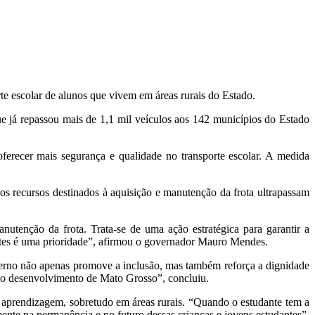
te escolar de alunos que vivem em áreas rurais do Estado.
 já repassou mais de 1,1 mil veículos aos 142 municípios do Estado
oferecer mais segurança e qualidade no transporte escolar. A medida
os recursos destinados à aquisição e manutenção da frota ultrapassam
utenção da frota. Trata-se de uma ação estratégica para garantir a
antes é uma prioridade”, afirmou o governador Mauro Mendes.
overno não apenas promove a inclusão, mas também reforça a dignidade
m o desenvolvimento de Mato Grosso”, concluiu.
 à aprendizagem, sobretudo em áreas rurais. “Quando o estudante tem a
ente na permanência e no futuro dessas crianças e jovens estudantes”,