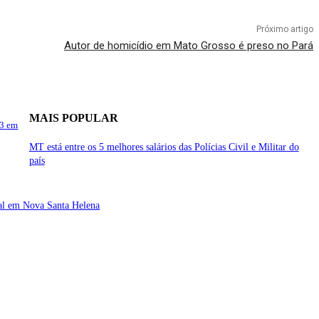
Próximo artigo
Autor de homicídio em Mato Grosso é preso no Pará
MAIS POPULAR
63 em
MT está entre os 5 melhores salários das Polícias Civil e Militar do
país
tal em Nova Santa Helena