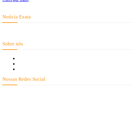
Notícia Exata
Telefone: (66) 9 8436-0806 E-mail: contato@noticiaexata.com.br End
Sobre nós
Fale Conosco
Quem Somos
Expediente
Nossas Redes Social
Clay José Frantz ME - CNPJ: 13.3