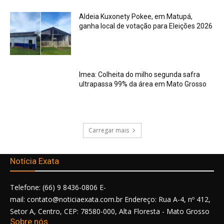
Aldeia Kuxonety Pokee, em Matupá,
ganha local de votação para Eleições 2026
Imea: Colheita do milho segunda safra
ultrapassa 99% da área em Mato Grosso
Carregar mais
Notícia Exata
Telefone: (66) 9 8436-0806 E-
mail: contato@noticiaexata.com.br Endereço: Rua A-4, nº 412,
Setor A, Centro, CEP: 78580-000, Alta Floresta - Mato Grosso
Sobre nós