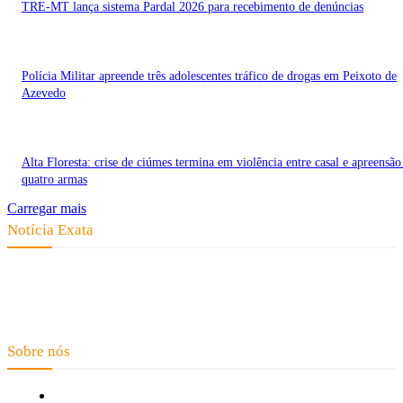
TRE-MT lança sistema Pardal 2026 para recebimento de denúncias
Polícia Militar apreende três adolescentes tráfico de drogas em Peixoto de
Azevedo
Alta Floresta: crise de ciúmes termina em violência entre casal e apreensão
quatro armas
Carregar mais
Notícia Exata
Telefone: (66) 9 8436-0806 E-mail: contato@noticiaexata.com.br
Endereço: Rua A-4, nº 412, Setor A, Centro, CEP: 78580-000, Alta
Floresta - Mato Grosso
Sobre nós
Fale Conosco