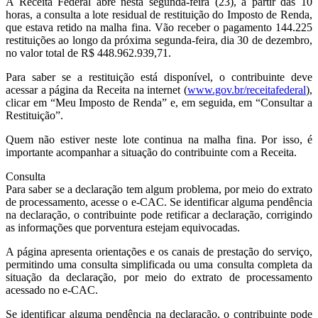
A Receita Federal abre nesta segunda-feira (23), a partir das 10
horas, a consulta a lote residual de restituição do Imposto de Renda,
que estava retido na malha fina. Vão receber o pagamento 144.225
restituições ao longo da próxima segunda-feira, dia 30 de dezembro,
no valor total de R$ 448.962.939,71.
Para saber se a restituição está disponível, o contribuinte deve
acessar a página da Receita na internet (
www.gov.br/receitafederal
),
clicar em “Meu Imposto de Renda” e, em seguida, em “Consultar a
Restituição”.
Quem não estiver neste lote continua na malha fina. Por isso, é
importante acompanhar a situação do contribuinte com a Receita.
Consulta
Para saber se a declaração tem algum problema, por meio do extrato
de processamento, acesse o e-CAC. Se identificar alguma pendência
na declaração, o contribuinte pode retificar a declaração, corrigindo
as informações que porventura estejam equivocadas.
A página apresenta orientações e os canais de prestação do serviço,
permitindo uma consulta simplificada ou uma consulta completa da
situação da declaração, por meio do extrato de processamento
acessado no e-CAC.
Se identificar alguma pendência na declaração, o contribuinte pode