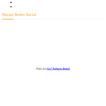
Quem Somos
Expediente
Nossas Redes Social
Clay José Frantz ME - CNPJ: 13.321.695/0001-55 2023 Todos os direitos
reservados - É proibida a reprodução de matérias sem ser citada a fonte.
Feito por
Go7 Agência digital